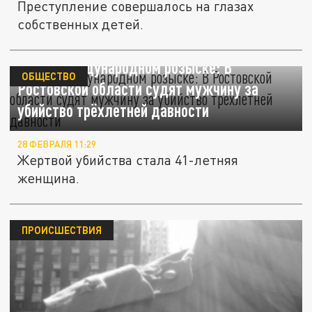
Преступление совершалось на глазах
собственных детей.
Был в международном розыске: В
ОБЩЕСТВО
Ростовской области судят мужчину за
убийство трёхлетней давности
28 ФЕВРАЛЯ 11:29
Жертвой убийства стала 41-летняя
женщина.
ПРОИСШЕСТВИЯ