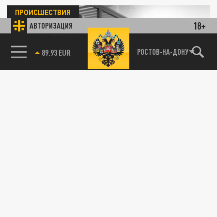
ПРОИСШЕСТВИЯ
18+
АВТОРИЗАЦИЯ
85.64 BRENT
РОСТОВ-НА-ДОНУ
В Кемерове двое мужчин избили
горожанина и запихали в багажник
01 ОКТЯБРЯ 14:13
У своей жертвы злоумышленники вымогали
крупную сумму денег.
ОБЩЕСТВО