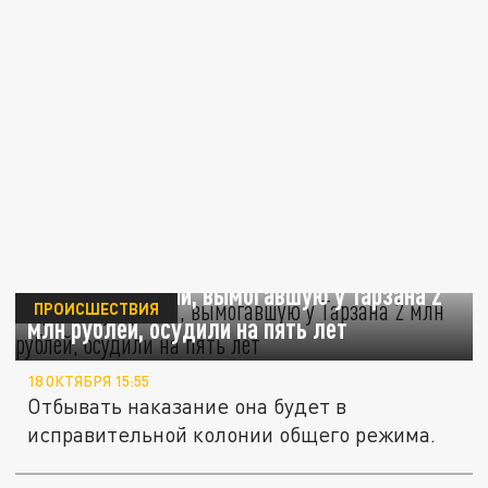
Уроженку Кубани, вымогавшую у Тарзана 2
ПРОИСШЕСТВИЯ
млн рублей, осудили на пять лет
18 ОКТЯБРЯ 15:55
Отбывать наказание она будет в
исправительной колонии общего режима.