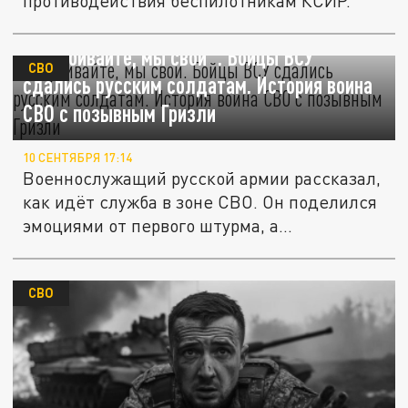
противодействия беспилотникам КСИР.
"Не убивайте, мы свои". Бойцы ВСУ
СВО
сдались русским солдатам. История воина
СВО с позывным Гризли
10 СЕНТЯБРЯ 17:14
Военнослужащий русской армии рассказал,
как идёт служба в зоне СВО. Он поделился
эмоциями от первого штурма, а...
СВО