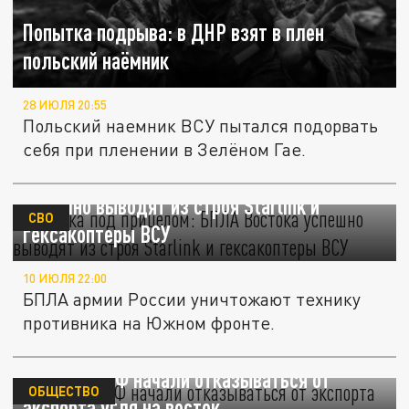
Попытка подрыва: в ДНР взят в плен
польский наёмник
28 ИЮЛЯ 20:55
Польский наемник ВСУ пытался подорвать
себя при пленении в Зелёном Гае.
Техника под прицелом: БПЛА "Востока"
успешно выводят из строя Starlink и
СВО
гексакоптеры ВСУ
10 ИЮЛЯ 22:00
БПЛА армии России уничтожают технику
противника на Южном фронте.
Компании РФ начали отказываться от
ОБЩЕСТВО
экспорта угля на восток