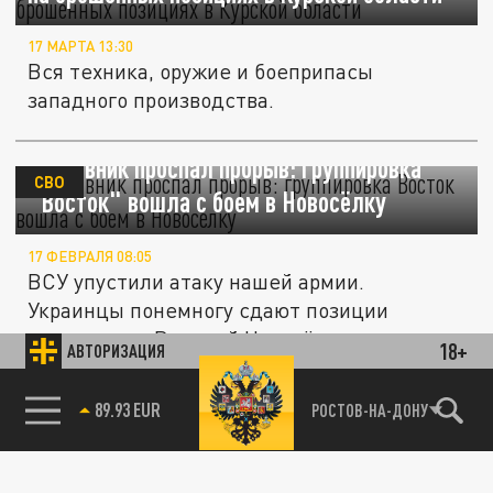
17 МАРТА 13:30
Вся техника, оружие и боеприпасы
западного производства.
Противник проспал прорыв: группировка
СВО
"Восток" вошла с боем в Новосёлку
17 ФЕВРАЛЯ 08:05
ВСУ упустили атаку нашей армии.
Украинцы понемногу сдают позиции
западнее от Великой Новосёлки.
18+
АВТОРИЗАЦИЯ
85.64 BRENT
РОСТОВ-НА-ДОНУ
СВОДКИ С ФРОНТА