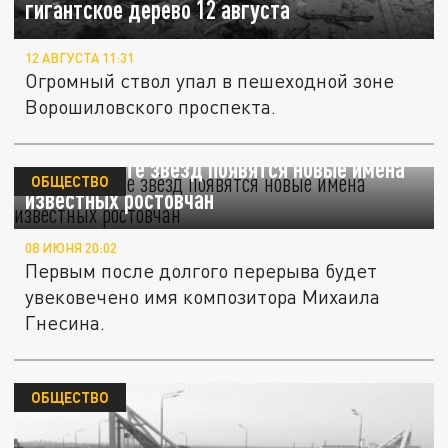
гигантское дерево 12 августа
12 АВГУСТА 11:31
Огромный ствол упал в пешеходной зоне
Ворошиловского проспекта.
На Проспекте звёзд появятся новые имена
ОБЩЕСТВО
известных ростовчан
08 ИЮНЯ 20:02
Первым после долгого перерыва будет
увековечено имя композитора Михаила
Гнесина.
ОБЩЕСТВО