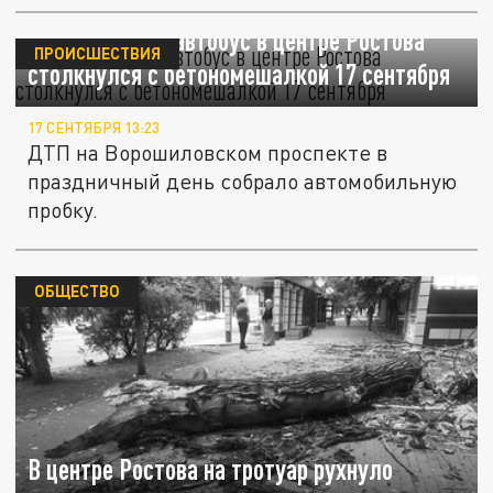
Пассажирский автобус в центре Ростова
ПРОИСШЕСТВИЯ
столкнулся с бетономешалкой 17 сентября
17 СЕНТЯБРЯ 13:23
ДТП на Ворошиловском проспекте в
праздничный день собрало автомобильную
пробку.
ОБЩЕСТВО
В центре Ростова на тротуар рухнуло