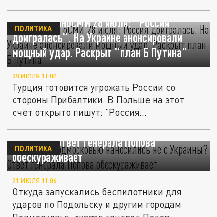
Главное в иноСМИ 28 июля: "Россия
ПОЛИТИКА
доигралась". На Украине анонсировали
мощный удар. Раскрыт "план Б Путина"
28 ИЮЛЯ 11:00
Турция готовится угрожать России со
стороны Прибалтики. В Польше на этот
счёт открыто пишут: "Россия...
Удары по Подмосковью наносились не с
Украины? Ответ генерала Попова
ПОЛИТИКА
обескураживает
21 ИЮЛЯ 11:06
Откуда запускались беспилотники для
ударов по Подольску и другим городам
Подмосковья, сказал генерал Попов....