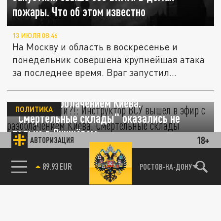
пожары. Что об этом известно
13 ИЮЛЯ 08:46
На Москву и область в воскресенье и
понедельник совершена крупнейшая атака
за последнее время. Враг запустил...
"Как вы могли?!": Инструктор ВСУ вышел в
эфир с разоблачением Киева.
ПОЛИТИКА
"Смертельные склады" оказались не
только в Вишнёвом
18+
АВТОРИЗАЦИЯ
11 ИЮЛЯ 15:13
85.64 BRENT
РОСТОВ-НА-ДОНУ
После взрывов в Вишнёвом инструктор ВСУ
вышел в эфир с разоблачением Киева и
спросил прямо: "как вы могли?!"....
Прозвучало заявление о ядерных планах