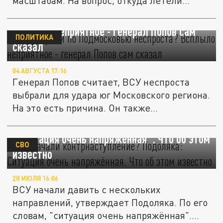
масштабам. На вопрос, откуда летели
дроны...
ВСУ ударили по Подмосковью неспроста?
Всплыло неприятное - генерал Попов сам
ПОЛИТИКА
сказал
04 АВГУСТА 17:16
Генерал Попов считает, ВСУ неспроста
выбрали для удара юг Московского региона.
На это есть причина. Он также...
ВСУ начали контрнаступление? Подоляка:
"Ситуация очень напряжённая". Что об этом
СВО
известно
28 ИЮЛЯ 16:06
ВСУ начали давить с нескольких
направлений, утверждает Подоляка. По его
словам, "ситуация очень напряжённая"....