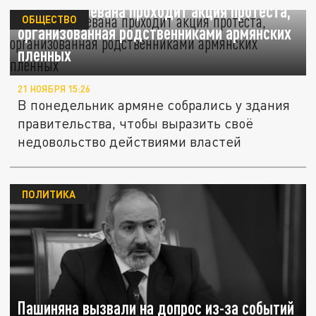
В центре Еревана проходит акция протеста,
ОБЩЕСТВО
организованная родственниками армянских
пленных
21 НОЯБРЯ 15:26
В понедельник армяне собрались у здания
правительства, чтобы выразить своё
недовольство действиями властей
ПОЛИТИКА
Пашиняна вызвали на допрос из-за событий