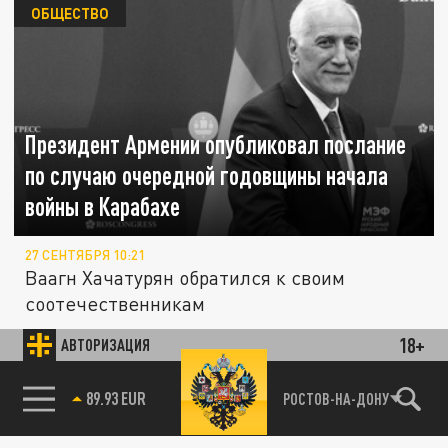
ОБЩЕСТВО
Президент Армении опубликовал послание
по случаю очередной годовщины начала
войны в Карабахе
27 СЕНТЯБРЯ 10:21
Ваагн Хачатурян обратился к своим
соотечественникам
18+
АВТОРИЗАЦИЯ
Обстановка у Минобороны Армении
ОБЩЕСТВО
накаляется: Участники протестной акции
85.64 BRENT
РОСТОВ-НА-ДОНУ
решили стоять до конца