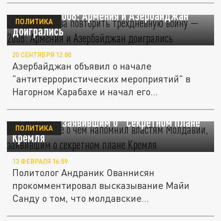
Россия готова повторить "трёхдневную
войну" — 2008: Армения и Азербайджан
ПОЛИТИКА
доигрались
20 СЕНТЯБРЯ 12:00
Азербайджан объявил о начале
"антитеррористических мероприятий" в
Нагорном Карабахе и начал его
массированные...
Армянин кое о чём напомнил властям
Молдавии, заявившим о "секретном плане
ПОЛИТИКА
Кремля"
13 ФЕВРАЛЯ 16:59
Политолог Андраник Ованнисян
прокомментировал высказывание Майи
Санду о том, что молдавские
оппозиционеры...