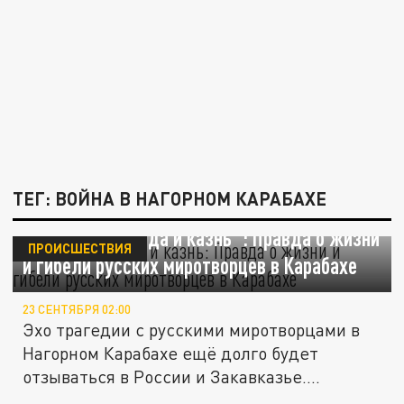
ТЕГ: ВОЙНА В НАГОРНОМ КАРАБАХЕ
"Это была засада и казнь": Правда о жизни
ПРОИСШЕСТВИЯ
и гибели русских миротворцев в Карабахе
23 СЕНТЯБРЯ 02:00
Эхо трагедии с русскими миротворцами в
Нагорном Карабахе ещё долго будет
отзываться в России и Закавказье....