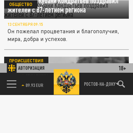
Губернатор Кубани Кондратьев поздравил
ОБЩЕСТВО
жителей с 87-летием региона
13 СЕНТЯБРЯ 09:15
Он пожелал процветания и благополучия,
мира, добра и успехов.
ПРОИСШЕСТВИЯ
18+
АВТОРИЗАЦИЯ
85.64 BRENT
РОСТОВ-НА-ДОНУ
После атаки ВСУ на порт "Кавказ" спасены
17 членов экипажа затонувшего парома
23 АВГУСТА 03:31