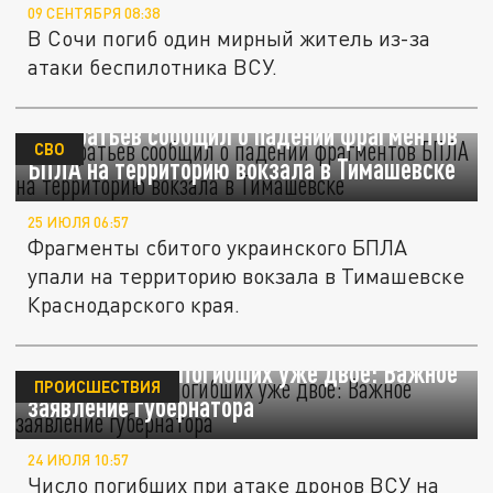
09 СЕНТЯБРЯ 08:38
В Сочи погиб один мирный житель из-за
атаки беспилотника ВСУ.
Кондратьев сообщил о падении фрагментов
СВО
БПЛА на территорию вокзала в Тимашевске
25 ИЮЛЯ 06:57
Фрагменты сбитого украинского БПЛА
упали на территорию вокзала в Тимашевске
Краснодарского края.
Атакован Сочи. Погибших уже двое: Важное
ПРОИСШЕСТВИЯ
заявление губернатора
24 ИЮЛЯ 10:57
Число погибших при атаке дронов ВСУ на