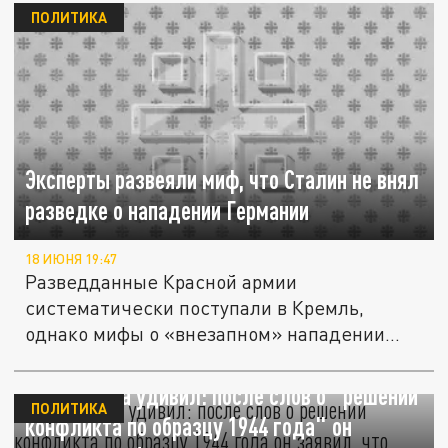
ПОЛИТИКА
Эксперты развеяли миф, что Сталин не внял
разведке о нападении Германии
18 ИЮНЯ 19:47
Разведданные Красной армии
систематически поступали в Кремль,
однако мифы о «внезапном» нападении
продолжают...
Стубб снова удивил: после слов о "решении
ПОЛИТИКА
конфликта по образцу 1944 года" он