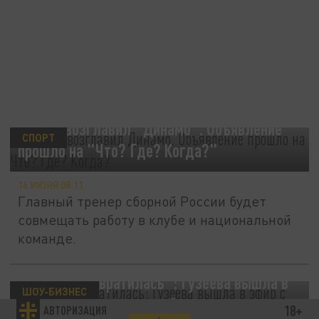
Карпин возглавил "Динамо". Объявление
СПОРТ
прошло на "Что? Где? Когда?"
16 ИЮНЯ 08:11
Главный тренер сборной России будет
совмещать работу в клубе и национальной
команде.
"В бабку превратилась": Гузеева вышла в
ШОУ-БИЗНЕС
эфир с высветленными бровями и волосами
18+
АВТОРИЗАЦИЯ