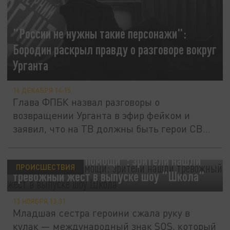
"России не нужны такие персонажи":
Бородин раскрыл правду о разговоре вокруг
Урганта
16 ДЕКАБРЯ 14:15
Глава ФПБК назвал разговоры о
возвращении Урганта в эфир фейком и
заявил, что на ТВ должны быть герои СВО,
а...
"Она просила о помощи": зрители нашли
ПРОИСШЕСТВИЯ
тревожный жест в выпуске шоу "Школа"
13 НОЯБРЯ 13:31
Младшая сестра героини сжала руку в
кулак — международный знак SOS, который