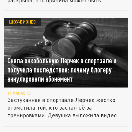
раскрыла, что причина может быть...
ШОУ-БИЗНЕС
Сняла онкобольную Лерчек в спортзале и
получила последствия: почему блогеру
аннулировали абонемент
11 МАЯ 00:10
Застуканная в спортзале Лерчек жестко
отомстила той, кто застал её за
тренировками. Девушка выложила видео
с...