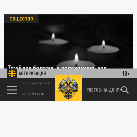
ОБЩЕСТВО
Тяжёлая болезнь и осложнения: что
18+
АВТОРИЗАЦИЯ
известно о смерти Бориса Игнатьева
85.64 BRENT
РОСТОВ-НА-ДОНУ
27 ЯНВАРЯ 16:29
Названа предполагаемая причина смерти
бывшего тренера сборной России Бориса
Игнатьева.