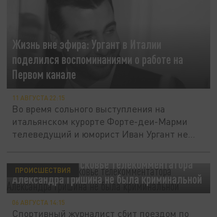
Жизнь вне эфира: Ургант в Италии
поделился воспоминаниями о работе на
Первом канале
11 АВГУСТА 22:15
Во время сольного выступления на
итальянском курорте Форте-деи-Марми
телеведущий и юморист Иван Ургант не...
Гибель в Подмосковье телекомментатора
ПРОИСШЕСТВИЯ
Александра Гришина не была криминальной
06 АВГУСТА 14:15
Спортивный журналист сбит поездом по