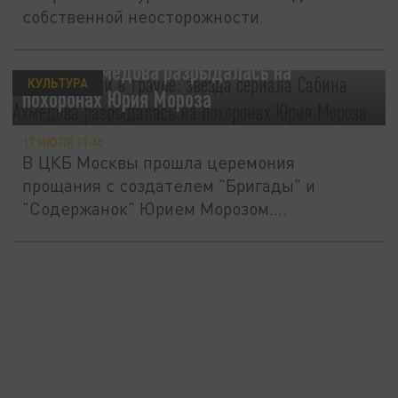
собственной неосторожности.
"Содержанки" в трауре: звезда сериала
Сабина Ахмедова разрыдалась на
КУЛЬТУРА
похоронах Юрия Мороза
17 ИЮЛЯ 11:45
В ЦКБ Москвы прошла церемония
прощания с создателем "Бригады" и
"Содержанок" Юрием Морозом.
Исполнительница...