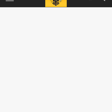
115093, г. Москва, переулок Партийный,
д.1, к.57, стр.3, эт.1, пом.I, ком.45