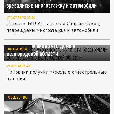
врезались в многоэтажку и автомобили
07 ОКТЯБРЯ 05:06
Гладков: БПЛА атаковали Старый Оскол,
повреждены многоэтажка и автомобили.
Бывшего мэра украинского Купянска
расстреляли около его дома в
ПОЛИТИКА
Белгородской области
09 ИЮНЯ 05:48
Чиновник получил тяжелые огнестрельные
ранения.
ОБЩЕСТВО