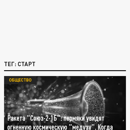
ТЕГ: СТАРТ
ОБЩЕСТВО
Ракета "Союз-2-1Б": пермяки увидят
огненную космическую "медузу". Когда