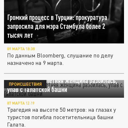
Громкий процесс в Турции: прокуратура
запросила для мэра Стамбула более 2
тысяч лет
09 МАРТА 18:38
По данным Bloomberg, слушание по делу
назначено на 9 марта.
В Стамбуле 30-летняя женщина разбилась,
ПРОИСШЕСТВИЯ
упав с Галатской башни
07 МАРТА 12:19
Трагедия на высоте 50 метров: на глазах у
туристов погибла посетительница башни
Галата.