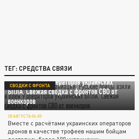
ТЕГ: СРЕДСТВА СВЯЗИ
Крах беспилотной авиации. Русские бойцы
взяли в плен 9 операторов украинских
СВОДКИ С ФРОНТА
БПЛА. Свежая сводка с фронтов СВО от
военкоров
28 АВГУСТА 06:00
Вместе с расчётами украинских операторов
дронов в качестве трофеев нашим бойцам