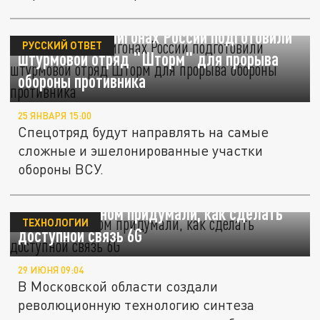
На военных полигонах России подготовили
РУССКИЙ ОТВЕТ
штурмовой отряд "Шторм" для прорыва
обороны противника
25 ЯНВАРЯ 15:00
Спецотряд будут направлять на самые
сложные и эшелонированные участки
обороны ВСУ.
В Долгопрудном придумали, как сделать
ТЕХНОЛОГИИ
доступной связь 6G
29 ИЮНЯ 09:04
В Московской области создали
революционную технологию синтеза