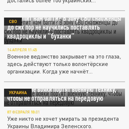
достались более 100 украинских...
Кто купит нам багги? В зону СВО снабженцы
СВО
до сих пор не научились поставлять
квадроциклы и "буханки"
14 АПРЕЛЯ 11:45
Военное ведомство закрывает на это глаза,
здесь действуют только волонтёрские
организации. Когда уже начнёт...
Украинские вояки портят военную технику,
УКРАИНА
чтобы не отправляться на передовую
07 ФЕВРАЛЯ 10:01
Уже никто не хочет умирать за президента
Украины Владимира Зеленского.