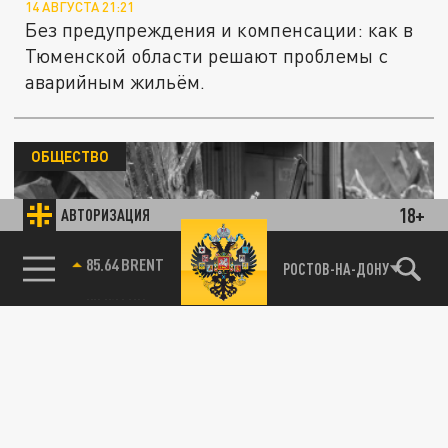
14 АВГУСТА 21:21
Без предупреждения и компенсации: как в
Тюменской области решают проблемы с
аварийным жильём.
ОБЩЕСТВО
18+
АВТОРИЗАЦИЯ
85.64 BRENT
РОСТОВ-НА-ДОНУ
В Люберцах начались сносы в Наташинском
парке
08 АВГУСТА 17:12
Убирают домики для гриля, мешавшие
местным жителям.