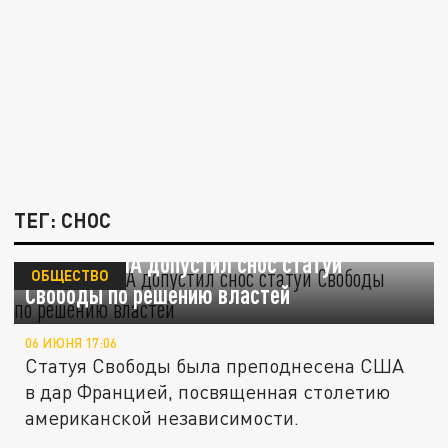
ТЕГ: СНОС
Минюст США допустил снос статуи
ОБЩЕСТВО
Свободы по решению властей
06 ИЮНЯ 17:06
Статуя Свободы была преподнесена США
в дар Францией, посвященная столетию
американской независимости.