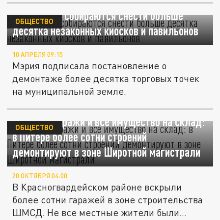
В Кемерове собираются снести больше
ОБЩЕСТВО
десятка незаконных киосков и павильонов
10 АПРЕЛЯ 09:15
Мэрия подписала постановление о
демонтаже более десятка торговых точек
на муниципальной земле.
Вскрыли гаражи и всё имущество на склад:
ОБЩЕСТВО
в Питере более сотни строений
демонтируют в зоне Широтной магистрали
20 ОКТЯБРЯ 04:00
В Красногвардейском районе вскрыли
более сотни гаражей в зоне строительства
ШМСД. Не все местные жители были...