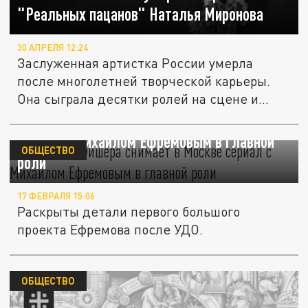
"Реальных пацанов" Наталья Миронова
30 АПРЕЛЯ 12:24
Заслуженная артистка России умерла
после многолетней творческой карьеры.
Она сыграла десятки ролей на сцене и...
Создатель "Фишера" снимает в Москве
сериал с Михаилом Ефремовым в главной
ОБЩЕСТВО
роли
17 ФЕВРАЛЯ 15:06
Раскрыты детали первого большого
проекта Ефремова после УДО.
ОБЩЕСТВО