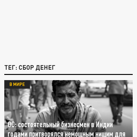
ТЕГ: СБОР ДЕНЕГ
В МИРЕ
OC: состоятельный бизнесмен в Индии
годами притворялся немощным нищим для