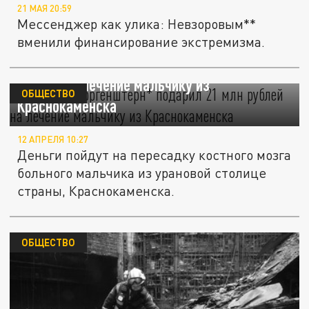
21 МАЯ 20:59
Мессенджер как улика: Невзоровым**
вменили финансирование экстремизма.
Иноагент Моргенштерн* подарил 21 млн
рублей на лечение мальчику из
ОБЩЕСТВО
Краснокаменска
12 АПРЕЛЯ 10:27
Деньги пойдут на пересадку костного мозга
больного мальчика из урановой столице
страны, Краснокаменска.
ОБЩЕСТВО