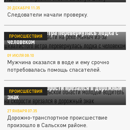
20 ДЕКАБРЯ 11:35
Следователи начали проверку.
В Ростовской области на реке Маныч из-за
шквалистого ветра перевернулась лодка с
ПРОИСШЕСТВИЯ
человеком
09 ИЮЛЯ 08:10
Мужчина оказался в воде и ему срочно
потребовалась помощь спасателей.
На трассе в Ростовской области молодой
водитель на скорости врезался в дорожный
ПРОИСШЕСТВИЯ
знак
27 ЯНВАРЯ 07:35
Дорожно-транспортное происшествие
произошло в Сальском районе.