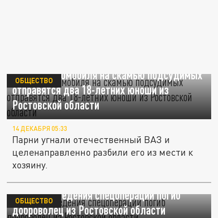
За угон автомобиля на скамью подсудимых
ОБЩЕСТВО
отправятся два 18-летних юноши из
Ростовской области
14 ДЕКАБРЯ 05:33
Парни угнали отечественный ВАЗ и
целенаправленно разбили его из мести к
хозяину.
В зоне проведения спецоперации погиб
ОБЩЕСТВО
доброволец из Ростовской области