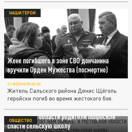
НАШИ ГЕРОИ
Жене погибшего в зоне СВО дончанина
вручили Орден Мужества (посмертно)
21 ФЕВРАЛЯ 06:00
Житель Сальского района Денис Щёголь
геройски погиб во время жестокого боя.
"Власть не хотят нам помочь": в
Ростовской области родители попросили
ОБЩЕСТВО
спасти сельскую школу