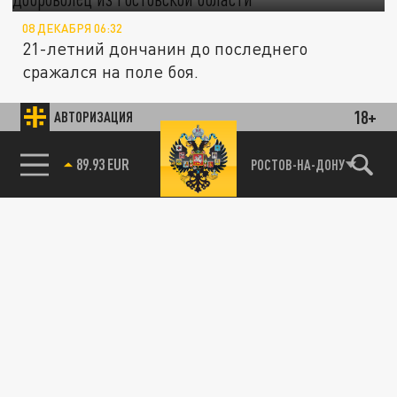
08 ДЕКАБРЯ 06:32
21-летний дончанин до последнего
сражался на поле боя.
18+
АВТОРИЗАЦИЯ
В Ростовской области бесследно исчез 80-
ОБЩЕСТВО
летний мужчина
89.93 EUR
РОСТОВ-НА-ДОНУ
05 ДЕКАБРЯ 04:03
Анатолий Орловский из Сальского района
не выходит на связь со своими
родственниками с первого декабря.
ПРОИСШЕСТВИЯ