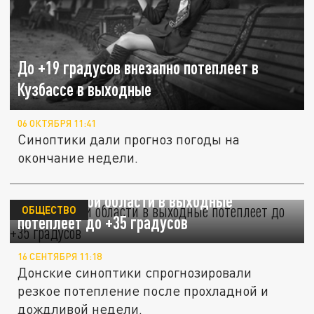
До +19 градусов внезапно потеплеет в
Кузбассе в выходные
06 ОКТЯБРЯ 11:41
Синоптики дали прогноз погоды на
окончание недели.
В Ростовской области в выходные
ОБЩЕСТВО
потеплеет до +35 градусов
16 СЕНТЯБРЯ 11:18
Донские синоптики спрогнозировали
резкое потепление после прохладной и
дождливой недели.