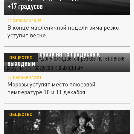
+17 градусов
21 ФЕВРАЛЯ 15:19
В конце масленичной недели зима резко
уступит весне.
В Ростове-на-Дону ожидается резкое
потепление сразу на 15 градусов к
ОБЩЕСТВО
выходным
07 ДЕКАБРЯ 13:21
Морозы уступят место плюсовой
температуре 10 и 11 декабря.
ОБЩЕСТВО