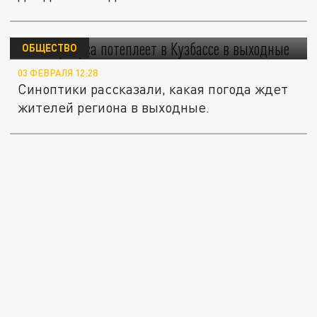
До -1 градуса потеплеет в Кузбассе в
выходные
ОБЩЕСТВО
03 ФЕВРАЛЯ 12:28
Синоптики рассказали, какая погода ждет
жителей региона в выходные.