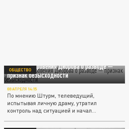
Штурм: откровения Диброва о разводе —
ОБЩЕСТВО
признак безысходности
08 АПРЕЛЯ 14:15
По мнению Штурм, телеведущий,
испытывая личную драму, утратил
контроль над ситуацией и начал
делиться...