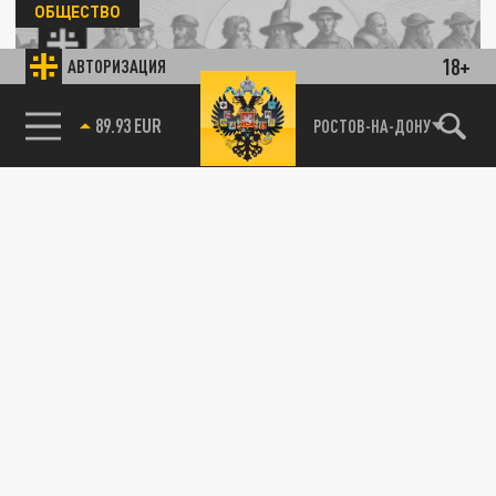
ОБЩЕСТВО
18+
АВТОРИЗАЦИЯ
85.64 BRENT
РОСТОВ-НА-ДОНУ
Тюменцы разошлись через 53 дня: рекорд
скорости развода
26 МАРТА 20:35
Еще быстрее развестись в России вряд ли
возможно.
ОБЩЕСТВО