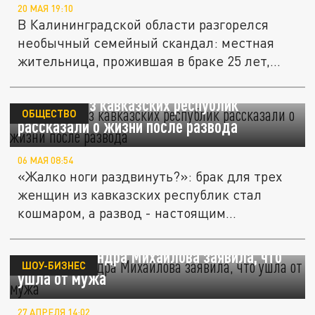
20 МАЯ 19:10
В Калининградской области разгорелся
необычный семейный скандал: местная
жительница, прожившая в браке 25 лет,...
Женщины из кавказских республик
ОБЩЕСТВО
рассказали о жизни после развода
06 МАЯ 08:54
«Жалко ноги раздвинуть?»: брак для трех
женщин из кавказских республик стал
кошмаром, а развод - настоящим...
Дочь Александра Михайлова заявила, что
ШОУ-БИЗНЕС
ушла от мужа
27 АПРЕЛЯ 14:02