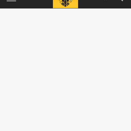
115093, г. Москва, переулок Партийный,
д.1, к.57, стр.3, эт.1, пом.I, ком.45