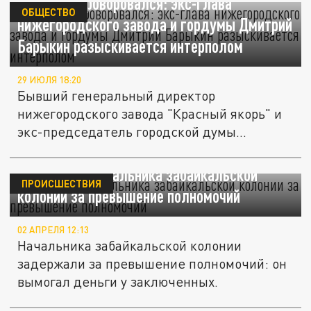
Еще один проворовался: экс-глава
ОБЩЕСТВО
нижегородского завода и гордумы Дмитрий
Барыкин разыскивается интерполом
29 ИЮЛЯ 18:20
Бывший генеральный директор
нижегородского завода "Красный якорь" и
экс-председатель городской думы
Нижнего...
Задержали начальника забайкальской
ПРОИСШЕСТВИЯ
колонии за превышение полномочий
02 АПРЕЛЯ 12:13
Начальника забайкальской колонии
задержали за превышение полномочий: он
вымогал деньги у заключенных.