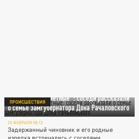
"Тихие и неприметные": соседи рассказали
ПРОИСШЕСТВИЯ
о семье замгубернатора Дона Рачаловского
20 ФЕВРАЛЯ 08:12
Задержанный чиновник и его родные
изредка встречались с соседями.