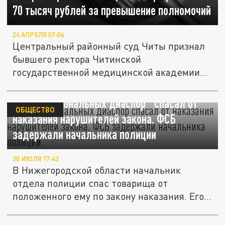
70 тысяч рублей за превышение полномочий
24 АПРЕЛЯ 07:06
Центральный районный суд Читы признал
бывшего ректора Читинской
государственной медицинской академии
Дмитрия...
"Друг национальных диаспор" спасал от
ОБЩЕСТВО
наказания нарушителей закона. ФСБ
задержали начальника полиции
30 ИЮЛЯ 17:43
В Нижегородской области начальник
отдела полиции спас товарища от
положенного ему по закону наказания. Его...