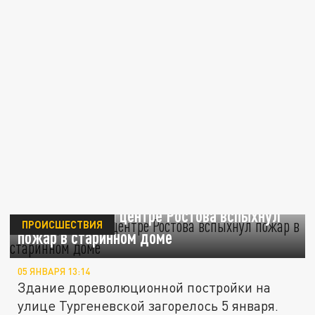
В историческом центре Ростова вспыхнул
ПРОИСШЕСТВИЯ
пожар в старинном доме
05 ЯНВАРЯ 13:14
Здание дореволюционной постройки на
улице Тургеневской загорелось 5 января.