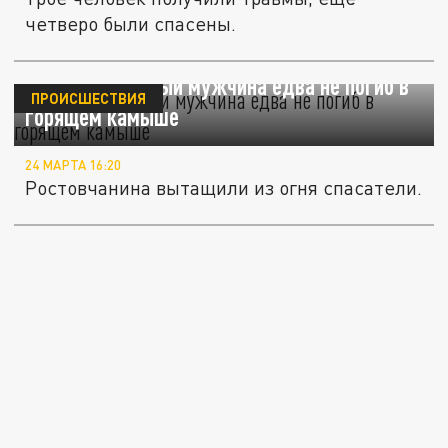
четверо были спасены.
В Ростове пьяный мужчина едва не погиб в
ПРОИСШЕСТВИЯ
горящем камыше
24 МАРТА 16:20
Ростовчанина вытащили из огня спасатели.