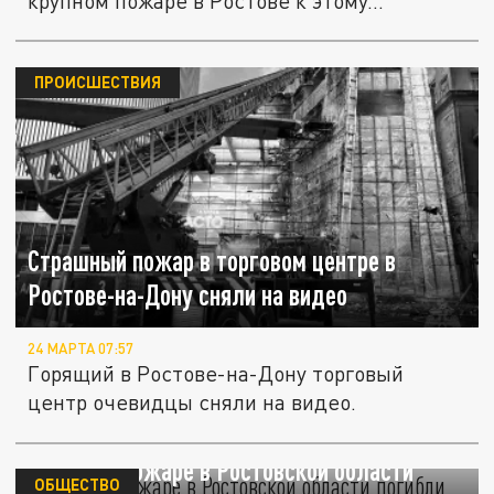
крупном пожаре в Ростове к этому...
ПРОИСШЕСТВИЯ
Страшный пожар в торговом центре в
Ростове-на-Дону сняли на видео
24 МАРТА 07:57
Горящий в Ростове-на-Дону торговый
центр очевидцы сняли на видео.
В ночном пожаре в Ростовской области
ОБЩЕСТВО