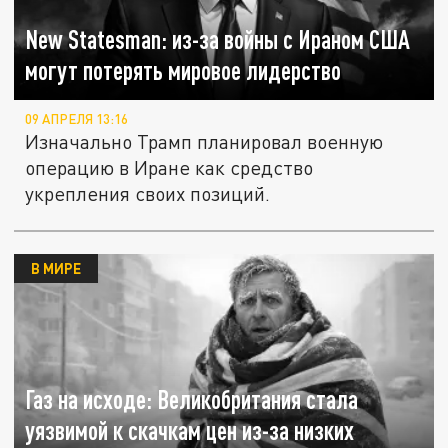
New Statesman: из-за войны с Ираном США
могут потерять мировое лидерство
09 АПРЕЛЯ 13:16
Изначально Трамп планировал военную
операцию в Иране как средство
укрепления своих позиций.
В МИРЕ
Газ на исходе: Великобритания стала
уязвимой к скачкам цен из-за низких