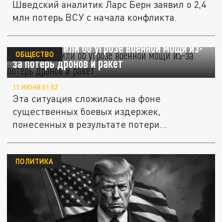
Шведский аналитик Ларс Берн заявил о 2,4
млн потерь ВСУ с начала конфликта.
В США заявили об угрозе военной мощи из-
ОБЩЕСТВО
за потерь дронов и ракет
11 ИЮНЯ 01:52
Эта ситуация сложилась на фоне
существенных боевых издержек,
понесенных в результате потери
беспилотных...
ПОЛИТИКА