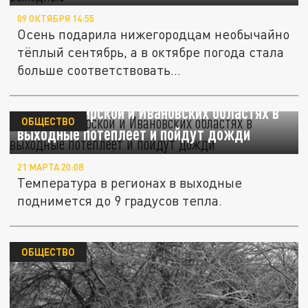
09 ОКТЯБРЯ 14:55
Осень подарила нижегородцам необычайно
тёплый сентябрь, а в октябре погода стала
больше соответствовать...
Во Владимирской и Ивановских областях в
ОБЩЕСТВО
выходные потеплеет и пойдут дожди
21 МАРТА 20:08
Температура в регионах в выходные
поднимется до 9 градусов тепла.
ОБЩЕСТВО