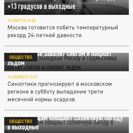
+13 градусов в выходные
13 МАРТА 14:50
Москва готовится побить температурный
рекорд 24-летней давности.
Тишковец: в выходные Москву и
Подмосковье завалит снегом и покроет
ОБЩЕСТВО
льдом
14 НОЯБРЯ 13:01
Синоптики прогнозируют в московском
регионе в субботу выпадение трети
месячной нормы осадков.
Нижегородцам обещают солнечную погоду
ОБЩЕСТВО
в выходные