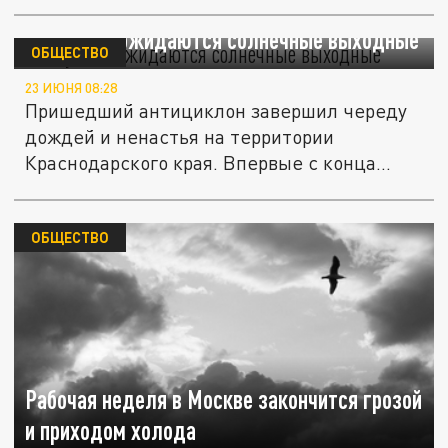
На Кубани ожидаются солнечные выходные
ОБЩЕСТВО
23 ИЮНЯ 08:28
Пришедший антициклон завершил череду
дождей и ненастья на территории
Краснодарского края. Впервые с конца...
ОБЩЕСТВО
Рабочая неделя в Москве закончится грозой
и приходом холода