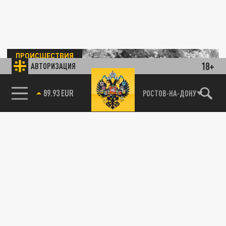
ПРОИСШЕСТВИЯ
18+
АВТОРИЗАЦИЯ
89.93 EUR
РОСТОВ-НА-ДОНУ
85.64 BRENT
Появилось видео последних минут жизни
башкирца, врезавшегося в трос на
гидроцикле
29 МАЯ 13:02
Момент трагедии на реке Дёма
запечатлела камера наблюдения.