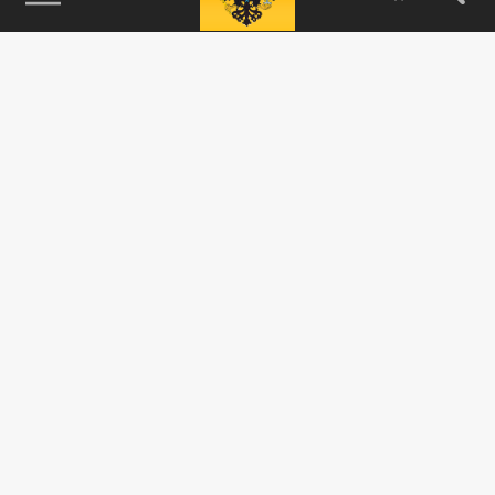
115093, г. Москва, переулок Партийный,
д.1, к.57, стр.3, эт.1, пом.I, ком.45