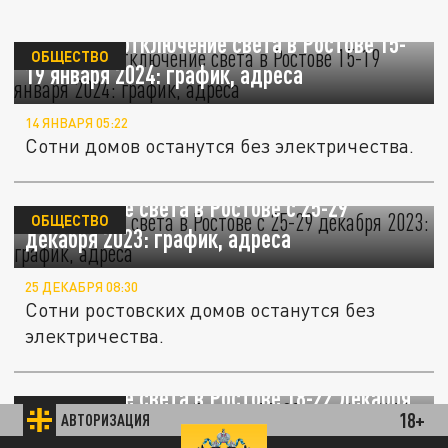
Массовые отключение света в Ростове 15-
ОБЩЕСТВО
19 января 2024: график, адреса
14 ЯНВАРЯ 05:22
Сотни домов останутся без электричества.
Отключение света в Ростове с 25-29
ОБЩЕСТВО
декабря 2023: график, адреса
25 ДЕКАБРЯ 08:30
Сотни ростовских домов останутся без
электричества.
Отключение света в Ростове 18-22 декабря
ОБЩЕСТВО
18+
АВТОРИЗАЦИЯ
2023: график, адреса