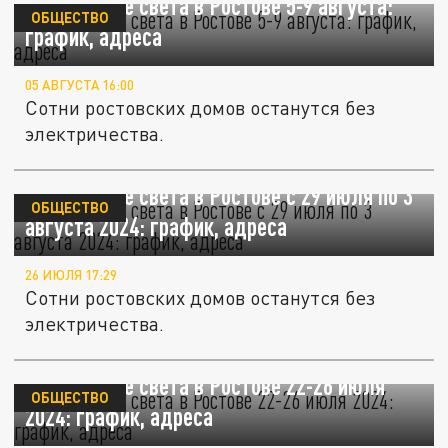
Отключение света в Ростове 5-9 августа:
ОБЩЕСТВО
график, адреса
05 АВГУСТА 16:00
Сотни ростовских домов останутся без
электричества.
Отключение света в Ростове с 29 июля по 3
ОБЩЕСТВО
августа 2024: график, адреса
26 ИЮЛЯ 17:29
Сотни ростовских домов останутся без
электричества.
Отключение света в Ростове 22-26 июля
ОБЩЕСТВО
2024: график, адреса