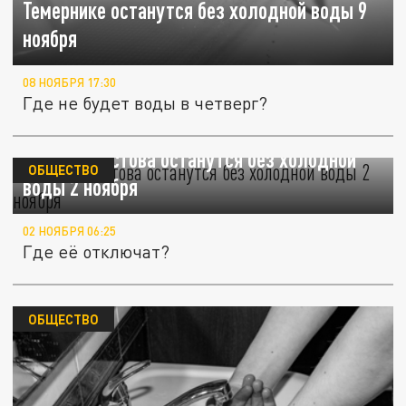
Темернике останутся без холодной воды 9
ноября
08 НОЯБРЯ 17:30
Где не будет воды в четверг?
Жители Ростова останутся без холодной
ОБЩЕСТВО
воды 2 ноября
02 НОЯБРЯ 06:25
Где её отключат?
ОБЩЕСТВО