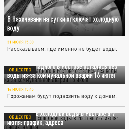
В Нахичевани на сутки отключат холодную
воду
31 ИЮЛЯ 15:30
Рассказываем, где именно не будет воды.
Жители Западного в Ростове остались без
ОБЩЕСТВО
воды из-за коммунальной аварии 16 июля
16 ИЮЛЯ 15:15
Горожанам будут подвозить воду к домам.
Отключение холодной воды в Ростове 6-7
ОБЩЕСТВО
июля: график, адреса