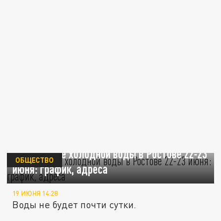
Отключение холодной воды в Ростове 22-23
ОБЩЕСТВО
июня: график, адреса
19 ИЮНЯ 14:28
Воды не будет почти сутки.