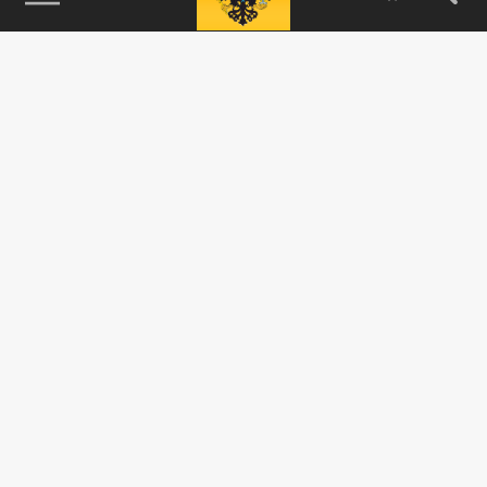
115093, г. Москва, переулок Партийный,
д.1, к.57, стр.3, эт.1, пом.I, ком.45