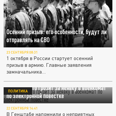
Осенний призыв: его особенности, будут ли
отправлять на СВО
23 СЕНТЯБРЯ 08:31
1 октября в России стартует осенний
призыв в армию. Главные заявления
замначальника...
Генштаб: Что грозит за неявку в военкомат
ПОЛИТИКА
по электронной повестке
22 СЕНТЯБРЯ 14:41
В Генштабе напомнили о неприятных