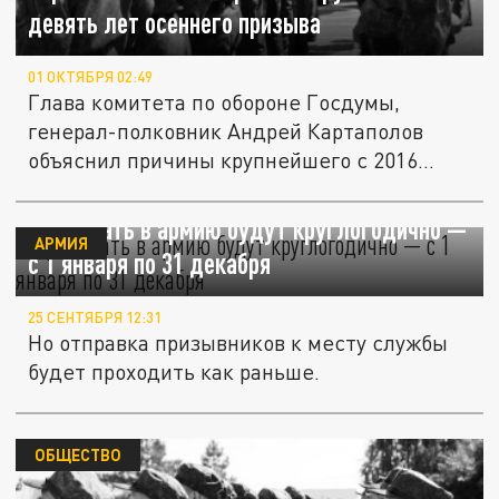
девять лет осеннего призыва
01 ОКТЯБРЯ 02:49
Глава комитета по обороне Госдумы,
генерал-полковник Андрей Картаполов
объяснил причины крупнейшего с 2016...
Призывать в армию будут круглогодично —
АРМИЯ
с 1 января по 31 декабря
25 СЕНТЯБРЯ 12:31
Но отправка призывников к месту службы
будет проходить как раньше.
ОБЩЕСТВО