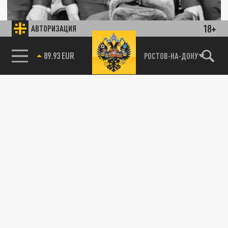
18+
АВТОРИЗАЦИЯ
85.64 BRENT
РОСТОВ-НА-ДОНУ
Осенний призыв досрочно завершился в
Москве
17 ДЕКАБРЯ 19:25
Военный комиссар столицы Максим Локтев
сообщил о досрочном окончании призыва.
ОБЩЕСТВО