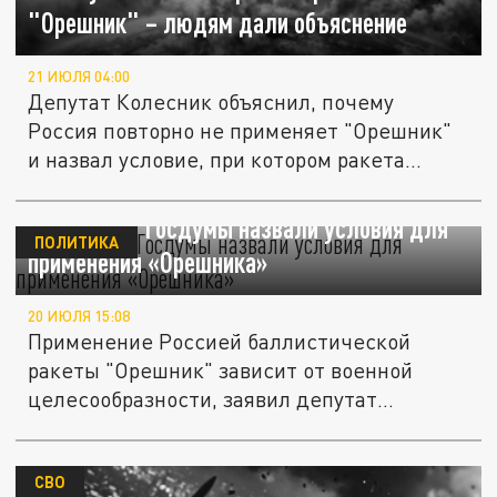
"Орешник" – людям дали объяснение
21 ИЮЛЯ 04:00
Депутат Колесник объяснил, почему
Россия повторно не применяет "Орешник"
и назвал условие, при котором ракета...
В комитете Госдумы назвали условия для
ПОЛИТИКА
применения «Орешника»
20 ИЮЛЯ 15:08
Применение Россией баллистической
ракеты "Орешник" зависит от военной
целесообразности, заявил депутат
Госдумы...
СВО