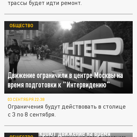
трассы будет идти ремонт.
ОБЩЕСТВО
Движение ограничили в центре Москвы на
время подготовки к "Интервидению"
03 СЕНТЯБРЯ 22:38
Ограничения будут действовать в столице
с 3 по 8 сентября.
В Чите перекроют движение на время
ОБЩЕСТВО