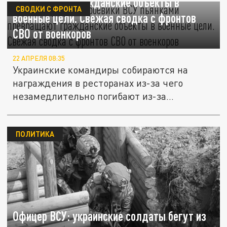
превращают гражданские объекты в
СВОДКИ С ФРОНТА
военные цели. Свежая сводка с фронтов
СВО от военкоров
22 АПРЕЛЯ 08:35
Украинские командиры собираются на
награждения в ресторанах из-за чего
незамедлительно погибают из-за
пьянства...
ПОЛИТИКА
Офицер ВСУ: украинские солдаты бегут из