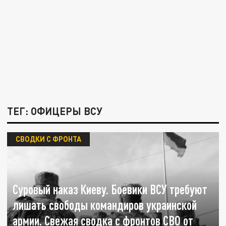
ТЕГ: ОФИЦЕРЫ ВСУ
СВОДКИ С ФРОНТА
Суровый наказ Киеву. Боевики ВСУ требуют
лишать свободы командиров украинской
армии. Свежая сводка с фронтов СВО от