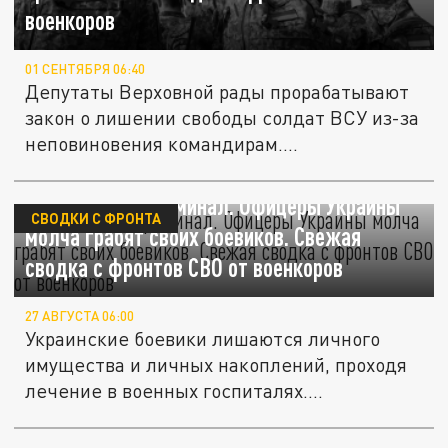
военкоров
01 СЕНТЯБРЯ 06:40
Депутаты Верховной рады прорабатывают
закон о лишении свободы солдат ВСУ из-за
неповиновения командирам....
Где ВСУ, там криминал. Офицеры Украины
СВОДКИ С ФРОНТА
молча грабят своих боевиков. Свежая
сводка с фронтов СВО от военкоров
27 АВГУСТА 06:00
Украинские боевики лишаются личного
имущества и личных накоплений, проходя
лечение в военных госпиталях....
Владимир Путин: боевики ВСУ пьянками