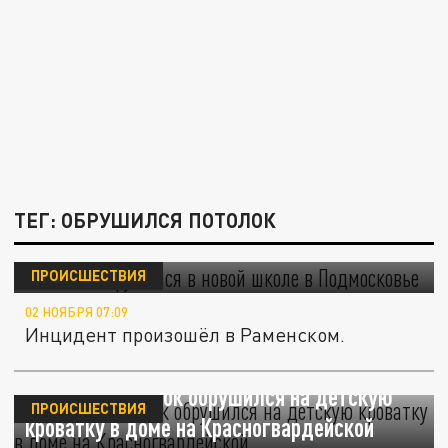
ТЕГ: ОБРУШИЛСЯ ПОТОЛОК
Потолок обрушился в новой школе в
Подмосковье
ПРОИСШЕСТВИЯ
02 НОЯБРЯ 07:09
Инцидент произошёл в Раменском.
В Самаре потолок обрушился на детскую
ПРОИСШЕСТВИЯ
кроватку в доме на Красногвардейской