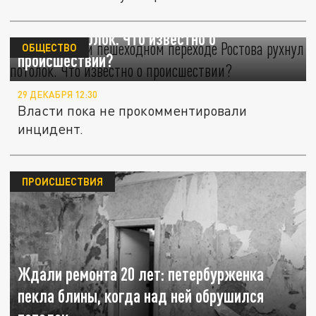
В подземном пешеходном переходе Ростова
рухнул потолок. Что известно о
ОБЩЕСТВО
происшествии?
29 ДЕКАБРЯ 12:30
Власти пока не прокомментировали
инцидент.
ПРОИСШЕСТВИЯ
Ждали ремонта 20 лет: петербурженка
пекла блины, когда над ней обрушился