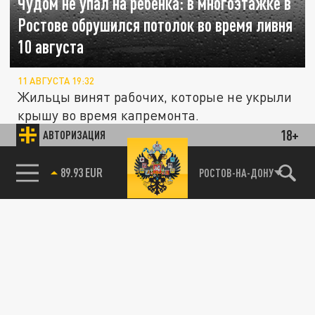
Чудом не упал на ребёнка: в многоэтажке в
Ростове обрушился потолок во время ливня
10 августа
11 АВГУСТА 19:32
Жильцы винят рабочих, которые не укрыли
крышу во время капремонта.
18+
АВТОРИЗАЦИЯ
ПРОИСШЕСТВИЯ
85.64 BRENT
РОСТОВ-НА-ДОНУ
В Самаре на женщину в банке обрушилась
часть потолка