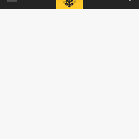
115093, г. Москва, переулок Партийный,
д.1, к.57, стр.3, эт.1, пом.I, ком.45