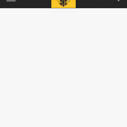
115093, г. Москва, переулок Партийный,
д.1, к.57, стр.3, эт.1, пом.I, ком.45