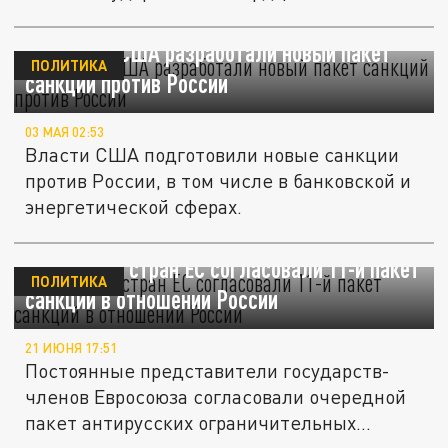
Reuters: в США разработали новый пакет
ПОЛИТИКА
санкций против России
03 МАЯ 02:53
Власти США подготовили новые санкции
против России, в том числе в банковской и
энергетической сферах.
Постпреды стран ЕС согласовали 11-й пакет
ПОЛИТИКА
санкций в отношении России
21 ИЮНЯ 17:51
Постоянные представители государств-
членов Евросоюза согласовали очередной
пакет антирусских ограничительных...