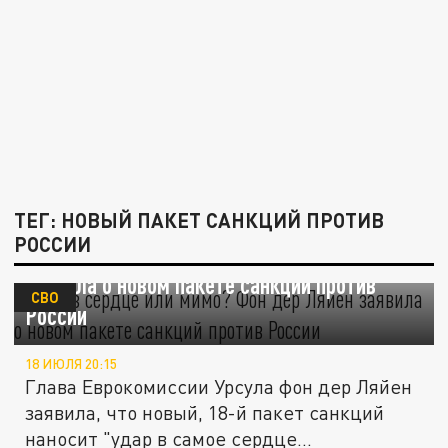
ТЕГ: НОВЫЙ ПАКЕТ САНКЦИЙ ПРОТИВ
РОССИИ
Удар в "сердце" или мимо? Фон дер Ляйен
заявила о новом пакете санкций против
СВО
России
18 ИЮЛЯ 20:15
Глава Еврокомиссии Урсула фон дер Ляйен
заявила, что новый, 18-й пакет санкций
наносит "удар в самое сердце...