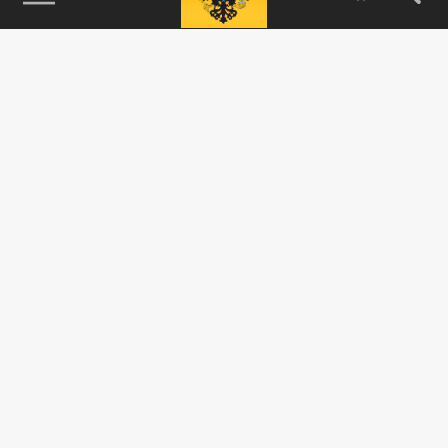
115093, г. Москва, переулок Партийный,
д.1, к.57, стр.3, эт.1, пом.I, ком.45