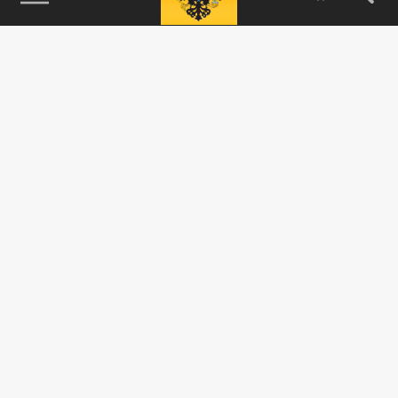
115093, г. Москва, переулок Партийный,
д.1, к.57, стр.3, эт.1, пом.I, ком.45