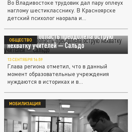
Во Владивостоке трудовик дал пару оплеух
наглому шестикласснику. В Красноярске
детский психолог наорала и...
Херсонская область преодолела острую
ОБЩЕСТВО
нехватку учителей — Сальдо
13 СЕНТЯБРЯ 16:59
Глава региона отметил, что в данный
момент образовательные учреждения
нуждаются в историках и в
преподавателях...
МОБИЛИЗАЦИЯ