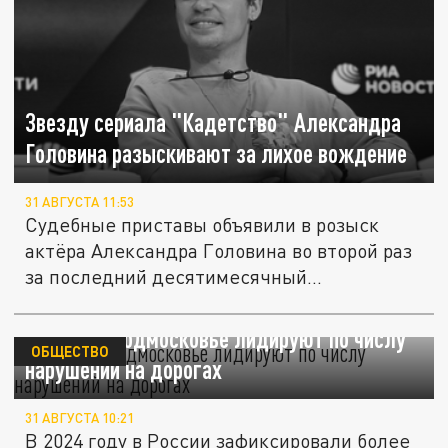
Звезду сериала "Кадетство" Александра
Головина разыскивают за лихое вождение
31 АВГУСТА 11:53
Судебные приставы объявили в розыск
актёра Александра Головина во второй раз
за последний десятимесячный...
Москва и Подмосковье лидируют по числу
ОБЩЕСТВО
нарушений на дорогах
31 АВГУСТА 10:21
В 2024 году в России зафиксировали более