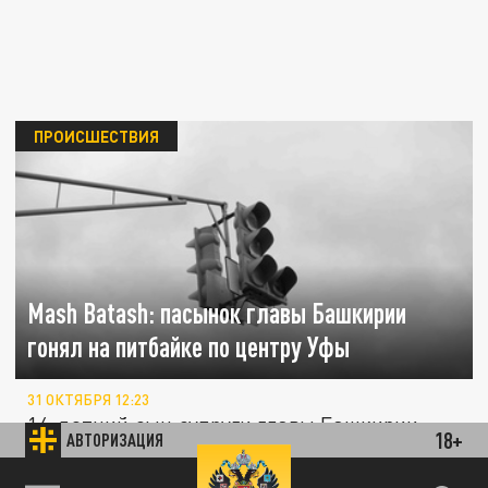
ПРОИСШЕСТВИЯ
Mash Batash: пасынок главы Башкирии
гонял на питбайке по центру Уфы
31 ОКТЯБРЯ 12:23
16-летний сын супруги главы Башкирии
18+
АВТОРИЗАЦИЯ
похвалился в соцсети, как нарушает ПДД,
гоняя на питбайке по центру Уфы...