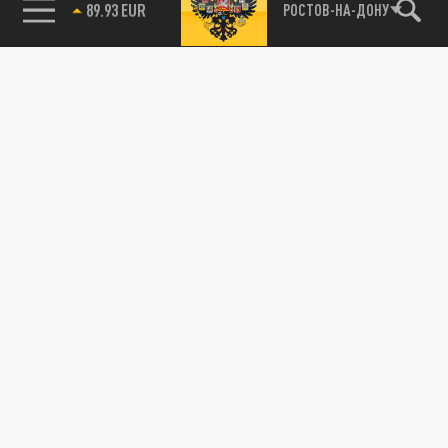
85.64 BRENT
РОСТОВ-НА-ДОНУ
ОБЩЕСТВО
Турсабаев: подростки-дрифтеры нарушают
ПДД в Чите
16 СЕНТЯБРЯ 10:57
Глава Черновского района Читы Василий
Турсабаев рассказал о подростках-
дрифтерах и попросил полицейских взять...