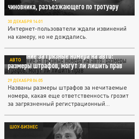
чиновника, разъезжающего по тротуару
30 ДЕКАБРЯ 14:01
Интернет-пользователи ждали извинений
на камеру, но не дождались.
Наказание за грязные номера на авто:
АВТО
размеры штрафов, могут ли лишить прав
29 ДЕКАБРЯ 06:05
Названы размеры штрафов за нечитаемые
номера, какая еще ответственность грозит
за загрязненный регистрационный...
ШОУ-БИЗНЕС