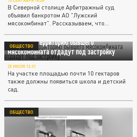
15 СЕНТЯБРЯ 14:50
В Северной столице Арбитражный суд
объявил банкротом АО "Лужский
мясокомбинат". Рассказываем, что
известно.
В Ростове территорию бывшего
ОБЩЕСТВО
мясокомбината отдадут под застройку
25 ИЮЛЯ 13:31
На участке площадью почти 10 гектаров
также должны появиться школа и детский
сад.
ОБЩЕСТВО