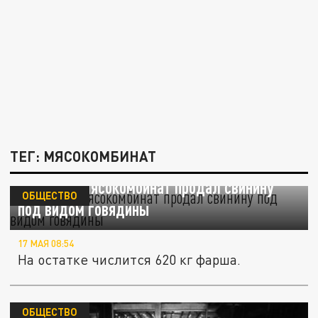
ТЕГ: МЯСОКОМБИНАТ
Пермский мясокомбинат продал свинину
ОБЩЕСТВО
под видом говядины
17 МАЯ 08:54
На остатке числится 620 кг фарша.
ОБЩЕСТВО