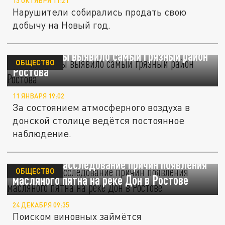
13 ОКТЯБРЯ 11:21
Нарушители собирались продать свою
добычу на Новый год.
Минприроды выявило самый грязный район
ОБЩЕСТВО
Ростова
11 ЯНВАРЯ 19:02
За состоянием атмосферного воздуха в
донской столице ведётся постоянное
наблюдение.
Началось расследование причин появления
ОБЩЕСТВО
масляного пятна на реке Дон в Ростове
24 ДЕКАБРЯ 09:35
Поиском виновных займётся