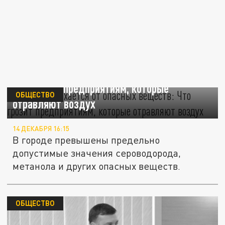
Ростов задыхается от опасных веществ:
Что грозит предприятиям, которые
ОБЩЕСТВО
отравляют воздух
14 ДЕКАБРЯ 16:15
В городе превышены предельно
допустимые значения сероводорода,
метанола и других опасных веществ.
ОБЩЕСТВО