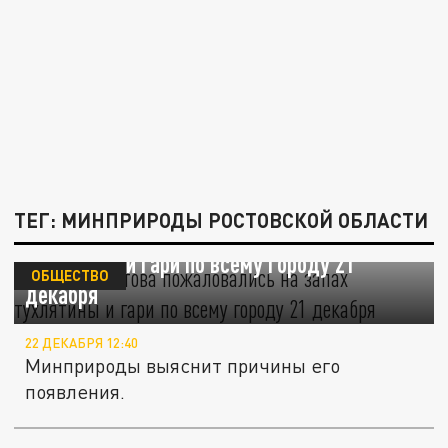
ТЕГ: МИНПРИРОДЫ РОСТОВСКОЙ ОБЛАСТИ
Жители Ростова пожаловались на запах
тухлятины и гари по всему городу 21
ОБЩЕСТВО
декабря
22 ДЕКАБРЯ 12:40
Минприроды выяснит причины его
появления.