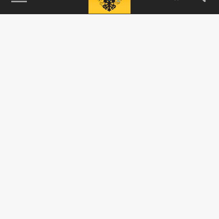
115093, г. Москва, переулок Партийный,
д.1, к.57, стр.3, эт.1, пом.I, ком.45