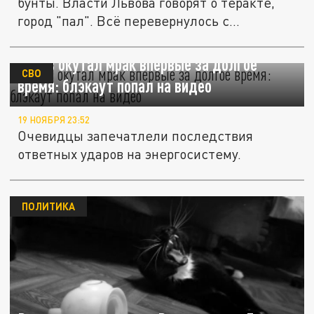
бунты. Власти Львова говорят о теракте,
город "пал". Всё перевернулось с...
Львов окутал мрак впервые за долгое
СВО
время: блэкаут попал на видео
19 НОЯБРЯ 23:52
Очевидцы запечатлели последствия
ответных ударов на энергосистему.
ПОЛИТИКА