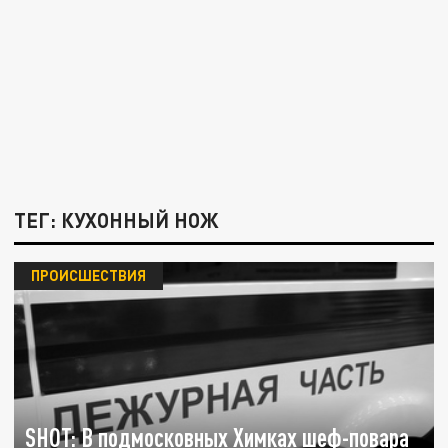
ТЕГ: КУХОННЫЙ НОЖ
ПРОИСШЕСТВИЯ
SHOT: В подмосковных Химках шеф-повара