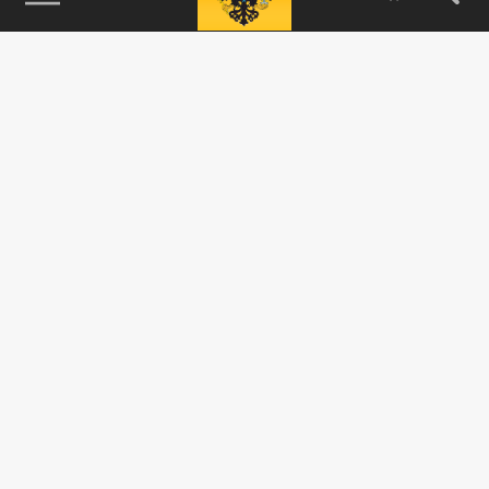
115093, г. Москва, переулок Партийный,
д.1, к.57, стр.3, эт.1, пом.I, ком.45